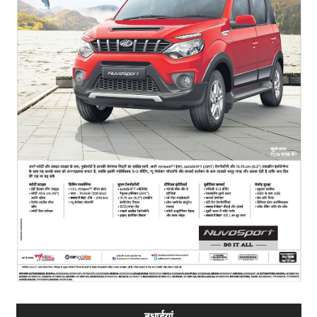
बधाईयां