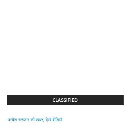
एक करोड़ के इंश्योरेंस की रकम पाने के लिए पत्नी ने बेटे के साथ मिलकर की
पति की हत्या, पुलिस ने किया गिरफ्तार
रोहित शर्मा को मोटा कहने पर घिरीं कांग्रेस प्रवक्ता शमा मोहम्मद, पार्टी ने
किया किनारा; डिलीट करनी पड़ी पोस्ट
बिहार विधानसभा में विपक्ष का हंगामा, वेल में पहुंचकर विधायकों ने की नारेबाजी
CLASSIFIED
प्रदेश सरकार की खबर, देखें वीडियों