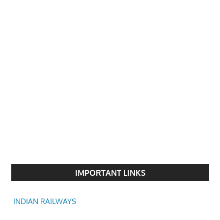
Prime Minister of India
National Portal of India
government of madhya pradesh
Indore Municipal Corporation
IMPORTANT LINKS
INDIAN RAILWAYS