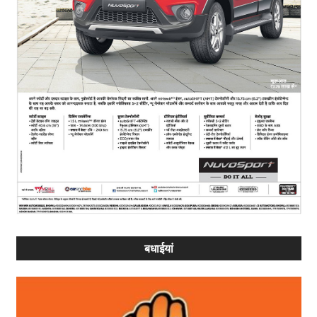
बधाईयां