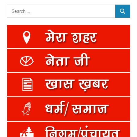
Search
SEARCH
for: