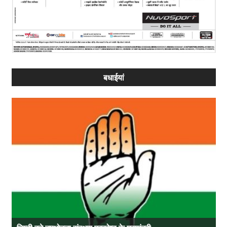
बधाईयां