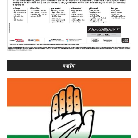
बधाईयां