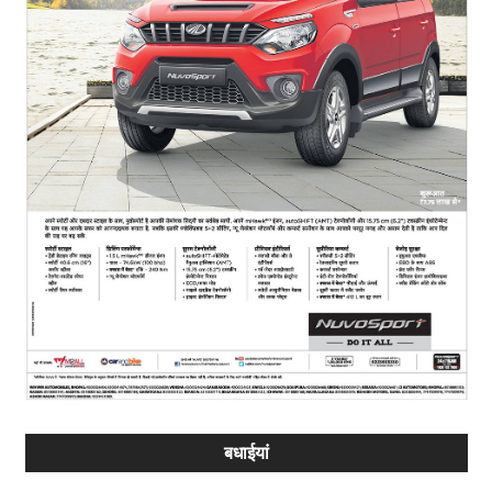
बधाईयां