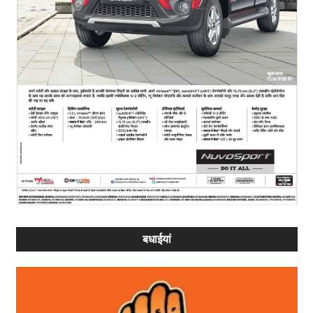
बधाईयां