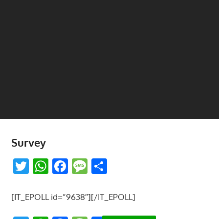
Survey
Twitter
WhatsApp
Facebook
Message
Share
[IT_EPOLL id=”9638″][/IT_EPOLL]