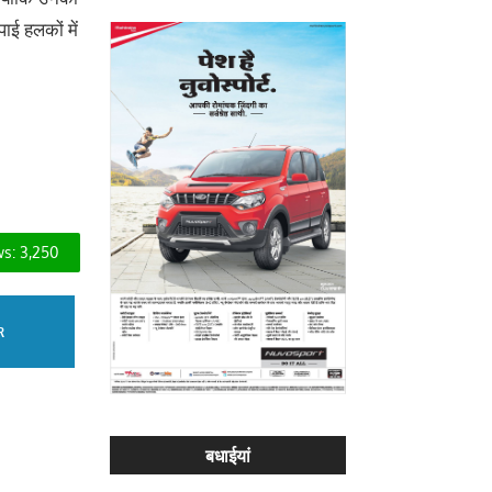
ाई हलकों में
s:
3,250
R
बधाईयां