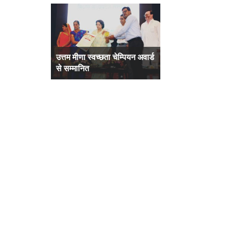
MGM कॉलेज एलुमनाई
क्षण
उत्तम मीणा स्वच्छता चेम्पियन अवार्ड
विधायक मनोज पटेल ने कि
एसोसिएशन एवं आय एम ए इंदौर की
से सम्मानित
किसान यात्रा का शुभारंभ
सार्थक पहल*