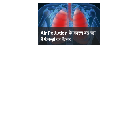
माखनलाल विवि के पू
प्रो.कुठियाला को म
र है…
Air Pollution के कारण बढ़ रहा
डॉ. जैन ने में निशुल्क दंत रोग
जिम्मेदारी
है फेफड़ों का कैंसर
शिविर आयोजित किया