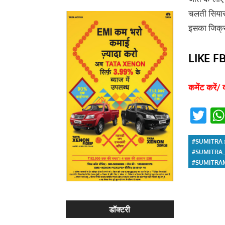
चलती सियासत
इसका जिक्र 
LIKE F
कमेंट करें/ 
Twi
#SUMITRA
#SUMITRA_
#SUMITRA
डॉक्टरी