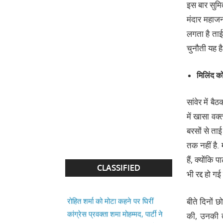
इस बार सुमित
मंदार महाजन 
लगता है ताई
चुनौती यह है
मिलिंद क
सांवेर में ब
में खासा वक्
बरसों से ताई 
एक करोड़ के इंश्योरेंस की रकम पाने के
तक नहीं है. 
लिए पत्नी ने बेटे के साथ मिलकर की
हैं, क्‍योंकि
पति की हत्या, पुलिस ने किया गिरफ्तार
CLASSIFIED
भी रद्द हो गई 
रोहित शर्मा को मोटा कहने पर घिरीं
कांग्रेस प्रवक्ता शमा मोहम्मद, पार्टी ने
बीते दिनों छ
किया किनारा; डिलीट करनी पड़ी पोस्ट
की, उनकी त