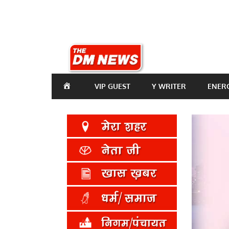
Skip
to
content
THE
DM
Nation
VIP GUEST
Y WRITER
ENER
NEWS
first