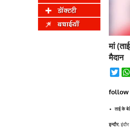
मां (ताई
मैदान
Twi
follow
ताई के ब
इन्‍दौर.
इंदौर