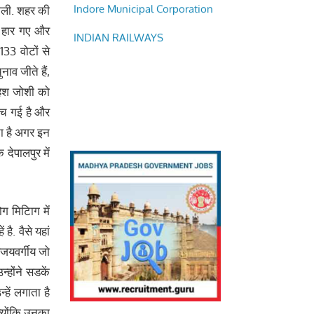
मिली. शहर की
INDIAN RAILWAYS
भी हार गए और
1133 वोटों से
ाव जीते हैं,
हेश जोशी को
ुच गई है और
ता है अगर इन
देपालपुर में
ग मिटिाग में
ै. वैसे यहां
िजयवर्गीय जो
्होंने सडकें
ें लगाता है
्‍योंकि उनका