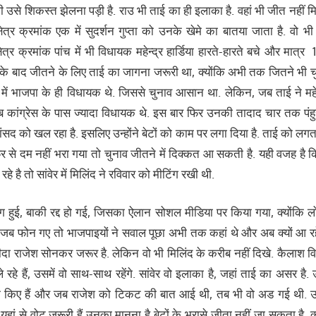
 भी उसे शिकस्‍त झेलना पड़ी है. राउ भी ताई का ही इलाका है. वहां भी जीत नहीं 
षेत्र क्रमांक एक में सुदर्शन गुप्‍ता को उनके खेमे का बातया जाता है. वो 
ेत्र क्रमांक पांच में भी विधायक महेन्‍द्र हार्डिया हारते-हारते बचे और मात्र 
के बाद जीतने के लिए ताई का जागना जरूरी था, क्‍योंकि अभी तक जितने भी चुन
 में भाजपा के ही विधायक थे. जिससे चुनाव आसान था. लेकिन, जब ताई ने म
ब कांग्रेस के पास ज्‍यादा विधायक थे. इस बार फिर उनकी तादाद चार तक पंह
ांसद को खल रहा है. इसलिए उन्‍होंने बेटों को काम पर लगा दिया है. ताई को लग
िर से दम नहीं भरा गया तो चुनाव जीतने में दिक्‍कत आ सकती है. यही वजह है कि 
े रहे है तो सांवेर में मिलिंद ने रविवार को मीटिंग रखी थी.
ंग हुई, बाकी रद्द हो गई, जिसका ऐलान सोशल मीडिया पर किया गया, क्‍योंकि लो
. जब फोन गए तो भाजपाइयों ने सवाल पूछा अभी तक कहां थे और अब क्‍यों आ रहें ह
ीदा राजेश सोनकर जरूर है. लेकिन वो भी मिलिंद के करीब नहीं दिखे. कैलाश व
हे हैं, उसमें वो साथ-साथ रहेंगे. सांवेर वो इलाका है, जहां ताई का असर है. उन
म किए हैं और जब राजेश को टिकट की बात आई थी, तब भी वो अड गई थी. उन्ह
हां से वोट जरूरी हैं उनका मानना है बेटों के भरासे जीता नहीं जा सकता है, क