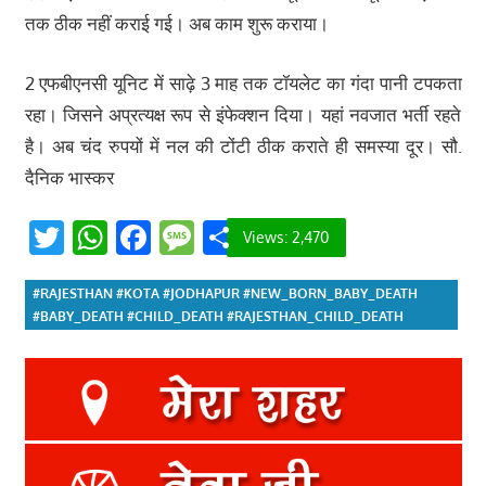
तक ठीक नहीं कराई गई। अब काम शुरू कराया।
2 एफबीएनसी यूनिट में साढ़े 3 माह तक टॉयलेट का गंदा पानी टपकता
रहा। जिसने अप्रत्यक्ष रूप से इंफेक्शन दिया। यहां नवजात भर्ती रहते
है। अब चंद रुपयों में नल की टोंटी ठीक कराते ही समस्या दूर। सौ.
दैनिक भास्‍कर
Twitter
WhatsApp
Facebook
Message
Share
Views:
2,470
#RAJESTHAN #KOTA #JODHAPUR #NEW_BORN_BABY_DEATH
#BABY_DEATH #CHILD_DEATH #RAJESTHAN_CHILD_DEATH