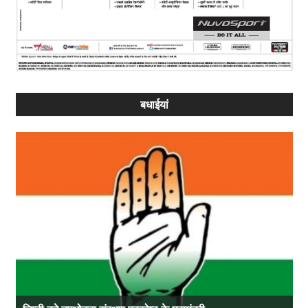
बधाईयां