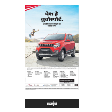
बधाईयां