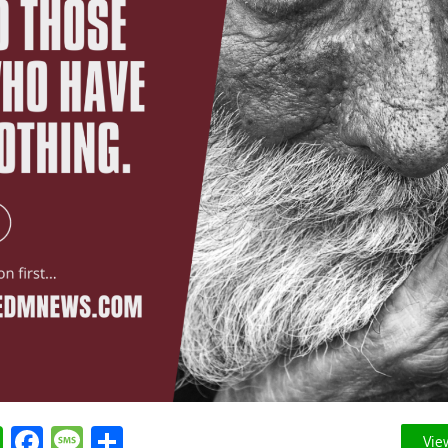
tter
WhatsApp
Facebook
Message
Share
Vie