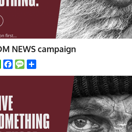
DM NEWS campaign
tter
WhatsApp
Facebook
Message
Share